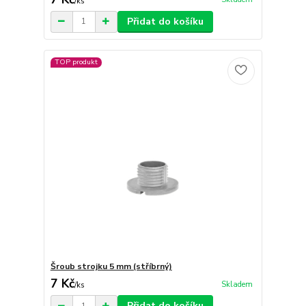
/
ks
Přidat do košíku
TOP produkt
Šroub strojku 5 mm (stříbrný)
7 Kč
Skladem
/
ks
Přidat do košíku