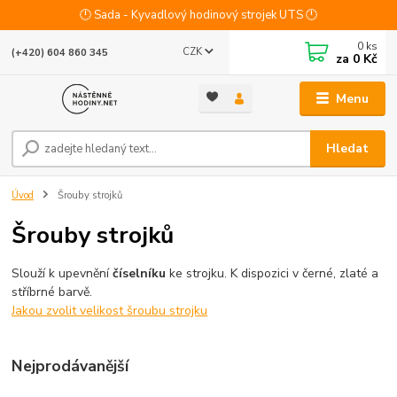
🕛 Sada - Kyvadlový hodinový strojek UTS 🕛
0
ks
CZK
(+420) 604 860 345
za
0 Kč
Menu
Hledat
Úvod
Šrouby strojků
Šrouby strojků
Slouží k upevnění
číselníku
ke strojku. K dispozici v černé, zlaté a
stříbrné barvě.
Jakou zvolit velikost šroubu strojku
Nejprodávanější