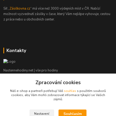
Síť „
Zásilkovna.cz
“ má více než 3000 výdejních míst v ČR. Nabízí
možnost vyzvednutí zásilky v čase, který Vám nejlépe vyhovuje, cestou
z práce nebo u obchodních center.
Kontakty
Nastennehodiny.net | vše pro hodiny
Zpracování cookies
Potřebujete poradit? Napište nám. ;-)
Náš e-shop a partneři potřebují Váš
souhlas
s použitím souborů
info@nastennehodiny.net
cookies, aby Vám mohli zobrazovat informace týkající se Vašich
zájmů.
Souhlasím
Nastavení