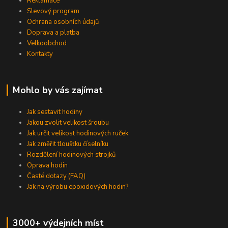
Reklamace
Slevový program
Ochrana osobních údajů
Doprava a platba
Velkoobchod
Kontakty
Mohlo by vás zajímat
Jak sestavit hodiny
Jakou zvolit velikost šroubu
Jak určit velikost hodinových ruček
Jak změřit tloušťku číselníku
Rozdělení hodinových strojků
Oprava hodin
Časté dotazy (FAQ)
Jak na výrobu epoxidových hodin?
3000+ výdejních míst