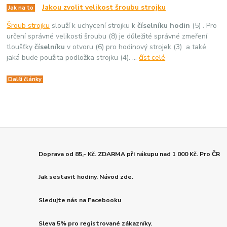
Jakou zvolit velikost šroubu strojku
Jak na to
Šroub strojku
slouží k uchycení strojku k
číselníku hodin
(5) . Pro
určení správné velikosti šroubu (8) je důležité správné zmeření
tloušťky
číselníku
v otvoru (6) pro hodinový strojek (3) a také
jaká bude použita podložka strojku (4). ...
číst celé
Další články
Doprava od 85,- Kč. ZDARMA při nákupu nad 1 000 Kč. Pro ČR
Jak sestavit hodiny. Návod zde.
Sledujte nás na Facebooku
Sleva 5% pro registrované zákazníky.