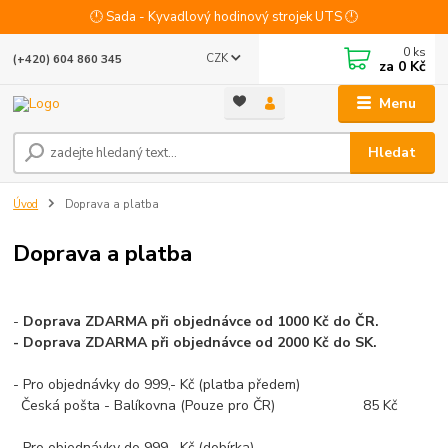
🕛 Sada - Kyvadlový hodinový strojek UTS 🕛
0
ks
CZK
(+420) 604 860 345
za
0 Kč
Menu
Hledat
Úvod
Doprava a platba
Doprava a platba
-
Doprava ZDARMA při objednávce od 1000 Kč do ČR.
- Doprava ZDARMA při objednávce od 2000 Kč do SK.
- Pro objednávky do 999,- Kč (platba předem)
Česká pošta - Balíkovna (Pouze pro ČR) 85 Kč
- Pro objednávky do 999,- Kč (dobírka)