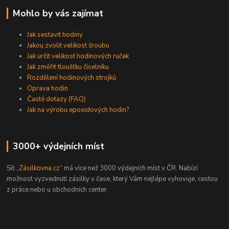
Mohlo by vás zajímat
Jak sestavit hodiny
Jakou zvolit velikost šroubu
Jak určit velikost hodinových ruček
Jak změřit tloušťku číselníku
Rozdělení hodinových strojků
Oprava hodin
Časté dotazy (FAQ)
Jak na výrobu epoxidových hodin?
3000+ výdejních míst
Síť „
Zásilkovna.cz
“ má více než 3000 výdejních míst v ČR. Nabízí
možnost vyzvednutí zásilky v čase, který Vám nejlépe vyhovuje, cestou
z práce nebo u obchodních center.