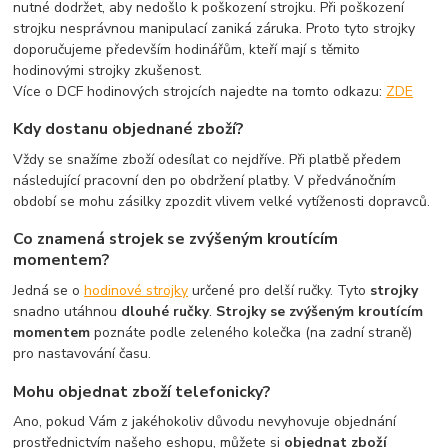
nutné dodržet, aby nedošlo k poškození strojku. Při poškození
strojku nesprávnou manipulací zaniká záruka. Proto tyto strojky
doporučujeme především hodinářům, kteří mají s těmito
hodinovými strojky zkušenost.
Více o DCF hodinových strojcích najedte na tomto odkazu:
ZDE
Kdy dostanu objednané zboží?
Vždy se snažíme zboží odesílat co nejdříve. Při platbě předem
následující pracovní den po obdržení platby. V předvánočním
období se mohu zásilky zpozdit vlivem velké vytíženosti dopravců.
Co znamená strojek se zvýšeným kroutícím
momentem?
Jedná se o
hodinové strojky
určené pro delší ručky. Tyto
strojky
snadno utáhnou
dlouhé ručky
.
Strojky se zvýšeným kroutícím
momentem
poznáte podle zeleného kolečka (na zadní straně)
pro nastavování času.
Mohu objednat zboží telefonicky?
Ano, pokud Vám z jakéhokoliv důvodu nevyhovuje objednání
prostřednictvím našeho eshopu, můžete si
objednat zboží