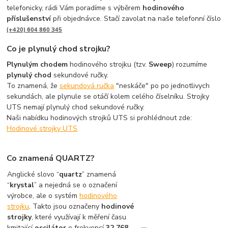
telefonicky, rádi Vám poradíme s výběrem
hodinového
příslušenství
při objednávce. Stačí zavolat na naše telefonní číslo
(+420) 604 860 345
Co je plynulý chod strojku?
Plynulým chodem
hodinového strojku (tzv.
Sweep
) rozumíme
plynulý chod
sekundové ručky.
To znamená, že
sekundová ručka
"neskáče" po po jednotlivych
sekundách, ale plynule se otáčí kolem celého číselníku. Strojky
UTS nemají plynulý chod sekundové ručky.
Naši nabídku hodinových strojků UTS si prohlédnout zde:
Hodinové strojky UTS
Co znamená QUARTZ?
Anglické slovo “
quartz
” znamená
“
krystal
” a nejedná se o označení
výrobce, ale o systém
hodinového
strojku
. Takto jsou označeny
hodinové
strojky
, které využívají k měření času
kmitající
oscilátor
o frekvencí
32 768