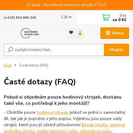
🕛 Sada - Kyvadlový hodinový strojek UTS 🕛
0
ks
CZK
(+420) 604 860 345
za
0 Kč
Menu
Hledat
Úvod
Časté dotazy (FAQ)
Časté dotazy (FAQ)
Pokud si objednám pouze hodinový strojek, dostanu
také vše, co potřebuji k jeho montáži?
- Obdržíte pouze
hodinový strojek
, jelikož se jedná o samostatný
díl, tak jak je popsáno v jeho popisu. Výjimkou jsou pouze sady
strojků, které jsou již včetně příslušenství (
šroub strojku
,
gumová
podložka strojku
,
matka minutové ručky
,
sekundová ručka
,