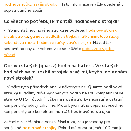
hodinové ručky
,
závěs strojku
). Tato informace je vždy uvedená v
popisu daného zboží.
Co všechno potřebuji k montáži hodinového strojku?
- Pro montáž hodinového strojku je potřeba:
hodinový strojek
,
šroub strojku
,
gumová podložka strojku
,
matka minutové ručky
,
sekundová ručka
,
hodinové ručky
,
závěs strojku
. Návod Jak
sestavit hodiny a mnohem více se můžete
dočíst zde v pdf -
návod
.
Oprava starých (quartz) hodin na baterii. Ve starých
hodinách se mi rozbil strojek, stačí mi, když si objednám
nový strojek?
- V některých případech ano, v některých ne.
Quartz hodinové
strojky
u většiny dříve vyrobených
hodin
nejsou kompatibilní se
strojky UTS
. Původní
ručky
na
nové strojky
nepasují a ostatní
komponenty bývají také jiné. Proto bývá nutné objednat všechny
komponenty pro kompletní
montáž hodinového strojku
.
Začnete zaměřením otvoru v
číselníku
, zda je vhodný pro
současné
hodinové strojky
. Pokud má otvor průměr 10,2 mm je