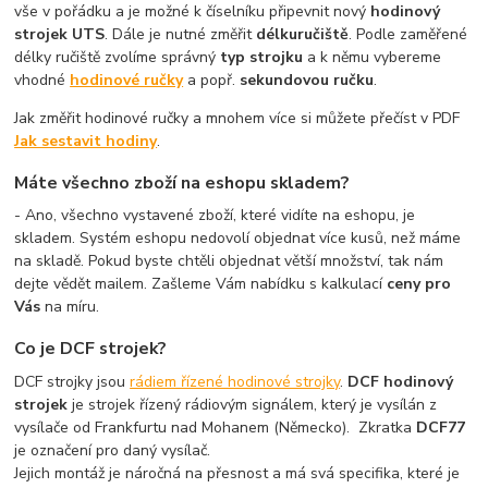
vše v pořádku a je možné k číselníku připevnit nový
hodinový
strojek UTS
. Dále je nutné změřit
délku
ručiště
. Podle zaměřené
délky ručiště zvolíme správný
typ strojku
a k němu vybereme
vhodné
hodinové ručky
a popř.
sekundovou ručku
.
Jak změřit hodinové ručky a mnohem více si můžete přečíst v PDF
Jak sestavit hodiny
.
Máte všechno zboží na eshopu skladem?
- Ano, všechno vystavené zboží, které vidíte na eshopu, je
skladem. Systém eshopu nedovolí objednat více kusů, než máme
na skladě. Pokud byste chtěli objednat větší množství, tak nám
dejte vědět mailem. Zašleme Vám nabídku s kalkulací
ceny pro
Vás
na míru.
Co je DCF strojek?
DCF strojky jsou
rádiem řízené hodinové strojky
.
DCF hodinový
strojek
je strojek řízený rádiovým signálem, který je vysílán z
vysílače od Frankfurtu nad Mohanem (Německo).
Zkratka
DCF77
je označení pro daný vysílač.
Jejich montáž je náročná na přesnost a má svá specifika, které je