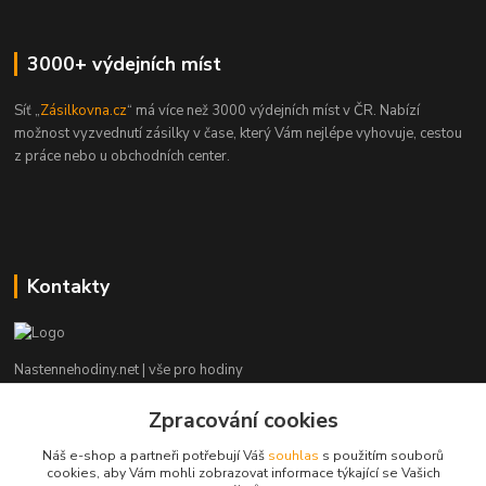
3000+ výdejních míst
Síť „
Zásilkovna.cz
“ má více než 3000 výdejních míst v ČR. Nabízí
možnost vyzvednutí zásilky v čase, který Vám nejlépe vyhovuje, cestou
z práce nebo u obchodních center.
Kontakty
Nastennehodiny.net | vše pro hodiny
Zpracování cookies
Potřebujete poradit? Napište nám. ;-)
Náš e-shop a partneři potřebují Váš
souhlas
s použitím souborů
info@nastennehodiny.net
cookies, aby Vám mohli zobrazovat informace týkající se Vašich