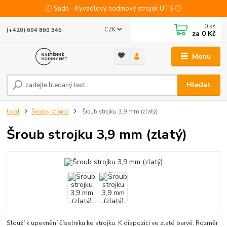
🕛 Sada - Kyvadlový hodinový strojek UTS 🕛
0
ks
CZK
(+420) 604 860 345
za
0 Kč
Menu
Hledat
Úvod
Šrouby strojků
Šroub strojku 3,9 mm (zlatý)
Šroub strojku 3,9 mm (zlatý)
Slouží k upevnění číselníku ke strojku. K dispozici ve zlaté barvě. Rozměr