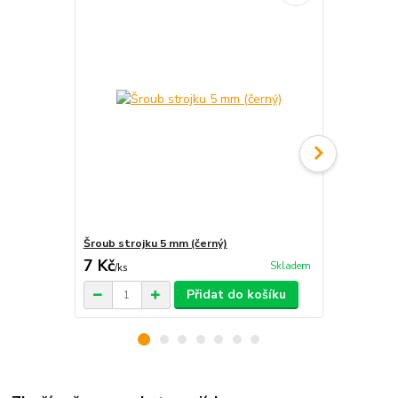
Šroub strojku 5 mm (černý)
Šroub strojk
7 Kč
7 Kč
Skladem
/
ks
/
ks
Přidat do košíku