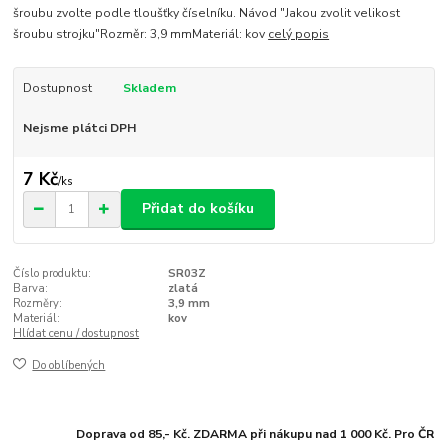
šroubu zvolte podle tloušťky číselníku. Návod "Jakou zvolit velikost
šroubu strojku"Rozměr: 3,9 mmMateriál: kov
celý popis
Dostupnost
Skladem
Nejsme plátci DPH
7 Kč
/
ks
Přidat do košíku
Číslo produktu:
SR03Z
Barva:
zlatá
Rozměry:
3,9 mm
Materiál:
kov
Hlídat cenu / dostupnost
Do oblíbených
Doprava od 85,- Kč. ZDARMA při nákupu nad 1 000 Kč. Pro ČR