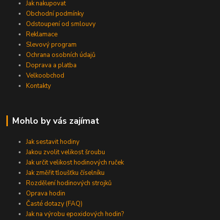
Jak nakupovat
Obchodní podmínky
Odstoupení od smlouvy
Reklamace
Slevový program
Ochrana osobních údajů
Doprava a platba
Velkoobchod
Kontakty
Mohlo by vás zajímat
Jak sestavit hodiny
Jakou zvolit velikost šroubu
Jak určit velikost hodinových ruček
Jak změřit tloušťku číselníku
Rozdělení hodinových strojků
Oprava hodin
Časté dotazy (FAQ)
Jak na výrobu epoxidových hodin?