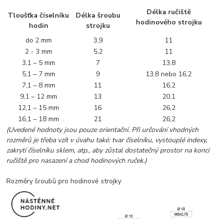
Délka ručiště
Tloušťka číselníku
Délka šroubu
hodinového strojku
hodin
strojku
do 2 mm
3,9
11
2 - 3 mm
5,2
11
3,1 – 5 mm
7
13,8
5,1 – 7 mm
9
13,8 nebo 16,2
7,1 – 8 mm
11
16,2
9,1 – 12 mm
13
20,1
12,1 – 15 mm
16
26,2
16,1 – 18 mm
21
26,2
(Uvedené hodnoty jsou pouze orientační. Při určování vhodných
rozměrů je třeba vzít v úvahu také: tvar číselníku, vystouplé indexy,
zakrytí číselníku sklem, atp., aby zůstal dostatečný prostor na konci
ručiště pro nasazení a chod hodinových ruček.)
Rozměry šroubů pro hodinové strojky