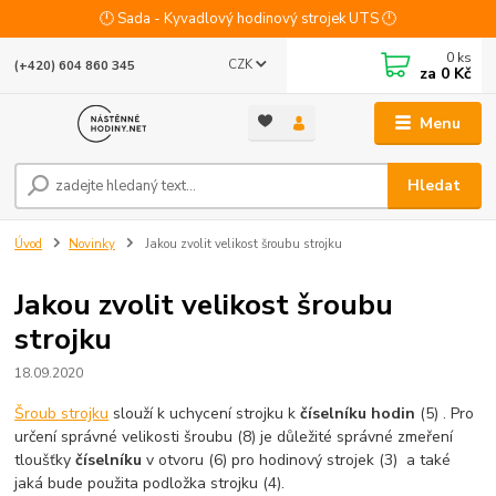
🕛 Sada - Kyvadlový hodinový strojek UTS 🕛
0
ks
CZK
(+420) 604 860 345
za
0 Kč
Menu
Hledat
Úvod
Novinky
Jakou zvolit velikost šroubu strojku
Jakou zvolit velikost šroubu
strojku
18.09.2020
Šroub strojku
slouží k uchycení strojku k
číselníku hodin
(5) . Pro
určení správné velikosti šroubu (8) je důležité správné zmeření
tloušťky
číselníku
v otvoru (6) pro hodinový strojek (3) a také
jaká bude použita podložka strojku (4).