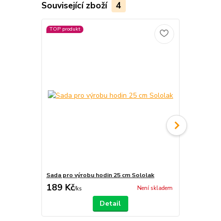
Související zboží
4
TOP produkt
Sada pro výrobu hodin 25 cm Sololak
Číselník me
189 Kč
190 Kč
Není skladem
/
ks
/
ks
Detail