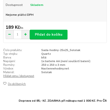
Dostupnost
Skladem
Nejsme plátci DPH
189 Kč
/
ks
Přidat do košíku
Číslo produktu:
Sada-hodiny-25x25_Sololak
Typ strojku:
Quartz
Barva:
bílá
Napájení:
1x baterie AA (není součástí balení)
Rozměry:
250 x 250 x 3 mm
Výrobce:
Nastennehodiny.net
Materiál:
Sololak
Hlídat cenu / dostupnost
Do oblíbených
Doprava od 85,- Kč. ZDARMA při nákupu nad 1 000 Kč. Pro ČR