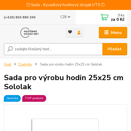
🕛 Sada - Kyvadlový hodinový strojek UTS 🕛
0
ks
CZK
(+420) 604 860 345
za
0 Kč
Menu
Hledat
Úvod
Číselníky
Sada pro výrobu hodin 25x25 cm Sololak
Sada pro výrobu hodin 25x25 cm
Sololak
Novinka
TOP produkt