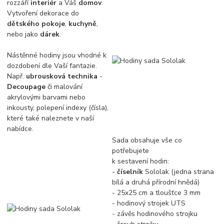
rozzáří
interiér
a Váš
domov
.
Vytvoření dekorace do
dětského pokoje
,
kuchyně
,
nebo jako
dárek
.
Nástěnné hodiny jsou vhodné k
dozdobení dle Vaší fantazie.
Např.
ubrousková technika
-
Decoupage
či malování
akrylovými barvami nebo
inkousty, polepení indexy (čísla),
které také naleznete v naší
nabídce.
Sada obsahuje vše co
potřebujete
k sestavení hodin:
-
číselník
Sololak (jedna strana
bílá a druhá přírodní hnědá)
- 25x25 cm a tloušťce 3 mm
- hodinový strojek UTS
- závěs hodinového strojku