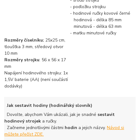
- šroub strojku
- podložku strojku
- hodinové ručky kovové černé
hodinová - délka 85 mm
minutová - délka 63 mm
- matku minutové ručky
Rozměry číselníku:
25x25 cm,
tloušťka 3 mm, středový otvor
10 mm
Rozměry strojku
: 56 x 56 x 17
mm
Napájení hodinového strojku: 1x
1,5V baterie (AA) (není součástí
dodávky)
Jak sestavit hodiny (hodinářský slovník)
Dovolte, abychom Vám ukázali, jak je snadné
sestavit
hodinový strojek
a ručky.
Začneme jednotlivými částmi
hodin
a jejich názvy.
Návod si
můžete přečíst ZDE.