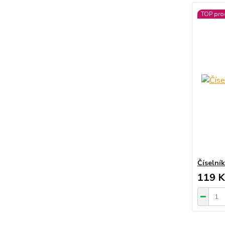
TOP pro
Číselní
119 K