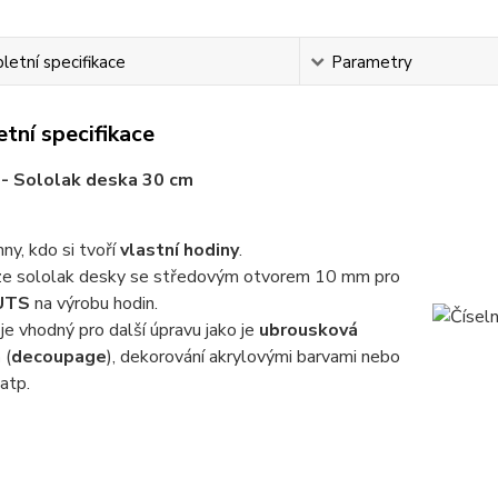
etní specifikace
Parametry
tní specifikace
 - Sololak deska 30 cm
ny, kdo si tvoří
vlastní hodiny
.
 ze sololak desky se středovým otvorem 10 mm pro
 UTS
na výrobu hodin.
je vhodný pro další úpravu jako je
ubrousková
a
(
decoupage
), dekorování akrylovými barvami nebo
 atp.