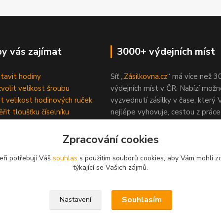
y vás zajímat
3000+ výdejních míst
stavit hodiny
Síť „
Zásilkovna.cz
“ má více než 3
zvolit velikost šroubu
výdejních míst v ČR. Nabízí možn
čit velikost hodinových ruček
vyzvednutí zásilky v čase, který
řit tloušťku číselníku
nejlépe vyhovuje, cestou z prác
ení hodinových strojků
obchodních center.
 hodin
Zpracování cookies
dotazy (FAQ)
eři potřebují Váš
souhlas
s použitím souborů cookies, aby Vám mohli z
 výrobu epoxidových hodin?
týkající se Vašich zájmů.
Souhlasím
Nastavení