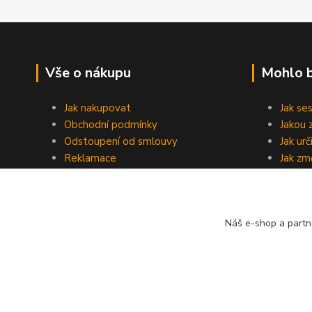
Vše o nákupu
Mohlo b
Jak nakupovat
Jak se
Obchodní podmínky
Jakou 
Odstoupení od smlouvy
Jak ur
Reklamace
Jak změ
Slevový program
Rozděl
Ochrana osobních údajů
Oprava
Doprava a platba
Časté 
Náš e-shop a partn
Velkoobchod
Jak na
Kontakty