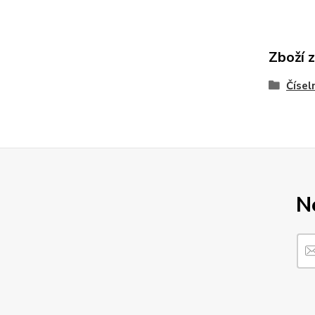
Zboží 
Čísel
N