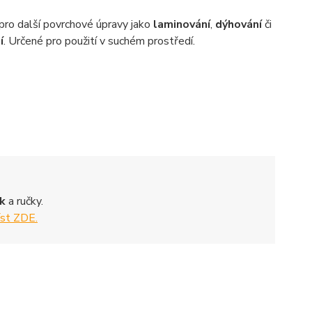
ro další povrchové úpravy jako
laminování
,
dýhování
či
í
. Určené pro použití v suchém prostředí.
ek
a ručky.
íst ZDE.