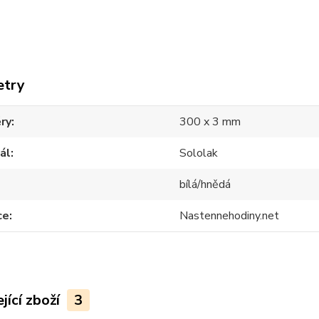
etry
ry
300 x 3 mm
ál
Sololak
bílá/hnědá
ce
Nastennehodiny.net
jící zboží
3