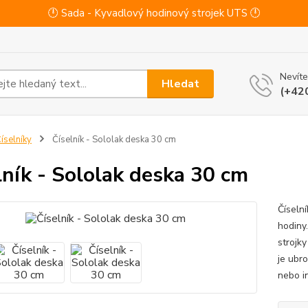
🕛 Sada - Kyvadlový hodinový strojek UTS 🕛
Nevíte
Hledat
(+42
íselníky
Číselník - Sololak deska 30 cm
lník - Sololak deska 30 cm
Číseln
hodiny
strojk
je ubr
nebo i