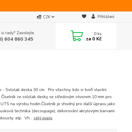
Přihlášení
CZK
 si rady? Zavolejte.
0
ks
za
0 Kč
0) 604 860 345
ík - Sololak deska 30 cm Pro všechny, kdo si tvoří vlastní
. Číselník ze sololak desky se středovým otvorem 10 mm pro
y UTS na výrobu hodin.Číselník je vhodný pro další úpravu jako
ousková technika (decoupage), dekorování akrylovými barvami
nkousty, atp. Vh...
celý popis