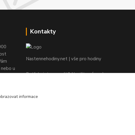
Kontakty
000
ost
Nastennehodiny.net | vše pro hodiny
 Vám
e nebo u
Potřebujete poradit? Napište nám. ;-)
info@nastennehodiny.net
obrazovat informace