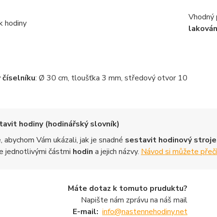
Vhodný p
lakován
číselníku
: Ø 30 cm, tloušťka 3 mm, středový otvor 10
avit hodiny (hodinářský slovník)
 abychom Vám ukázali, jak je snadné
sestavit hodinový stroj
jednotlivými částmi
hodin
a jejich názvy.
Návod si můžete přeč
Máte dotaz k tomuto pruduktu?
Napište nám zprávu na náš mail
E-mail:
info@nastennehodiny.net