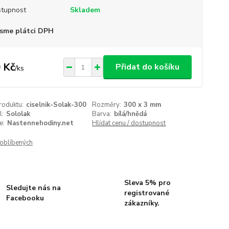
tupnost
Skladem
sme plátci DPH
 Kč
Přidat do košíku
/
ks
roduktu:
ciselnik-Solak-300
Rozměry:
300 x 3 mm
l:
Sololak
Barva:
bílá/hnědá
e:
Nastennehodiny.net
Hlídat cenu / dostupnost
oblíbených
Sleva 5% pro
Sledujte nás na
registrované
Facebooku
zákazníky.