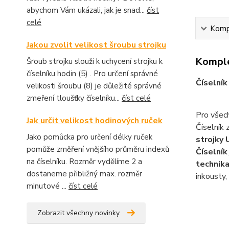
abychom Vám ukázali, jak je snad...
číst
celé
Kompl
Jakou zvolit velikost šroubu strojku
Komple
Šroub strojku slouží k uchycení strojku k
číselníku hodin (5) . Pro určení správné
Číselník
velikosti šroubu (8) je důležité správné
zmeření tloušťky číselníku...
číst celé
Pro všech
Jak určit velikost hodinových ruček
Číselník
Jako pomůcka pro určení délky ruček
strojky
pomůže změření vnějšího průměru indexů
Číselník
na číselníku. Rozměr vydělíme 2 a
technik
dostaneme přibližný max. rozměr
inkousty,
minutové ...
číst celé
Zobrazit všechny novinky