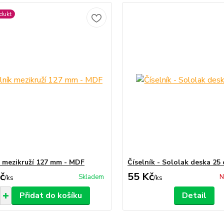
dukt
k mezikruží 127 mm - MDF
Číselník - Sololak deska 25
č
55 Kč
Skladem
N
/
ks
/
ks
Přidat do košíku
Detail