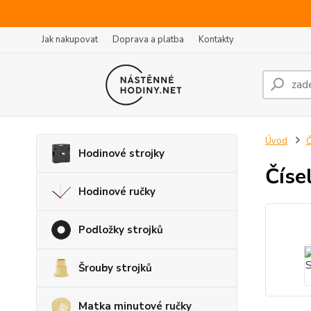
Jak nakupovat
Doprava a platba
Kontakty
Úvod
Č
Hodinové strojky
Číse
Hodinové ručky
Podložky strojků
Šrouby strojků
Matka minutové ručky