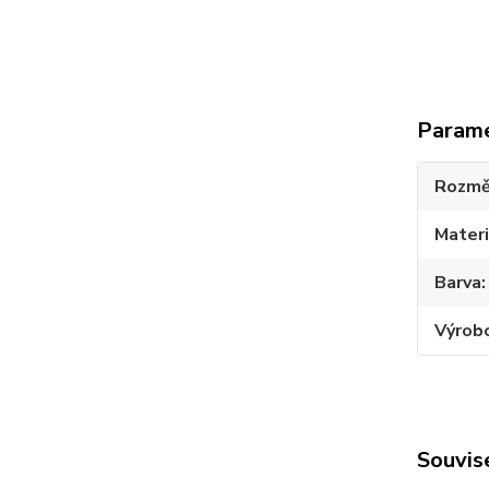
Param
Rozmě
Materi
Barva
Výrob
Souvise