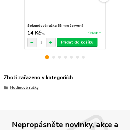
Sekundová ručka 83 mm červená
Sekundová r
14 Kč
14 Kč
Skladem
/
ks
/
ks
Přidat do košíku
Zboží zařazeno v kategoriích
Hodinové ručky
Nepropásněte novinky, akce a