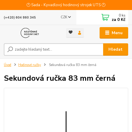
🕛 Sada - Kyvadlový hodinový strojek UTS 🕛
0
ks
CZK
(+420) 604 860 345
za
0 Kč
Menu
Hledat
Úvod
Hodinové ručky
Sekundová ručka 83 mm černá
Sekundová ručka 83 mm černá