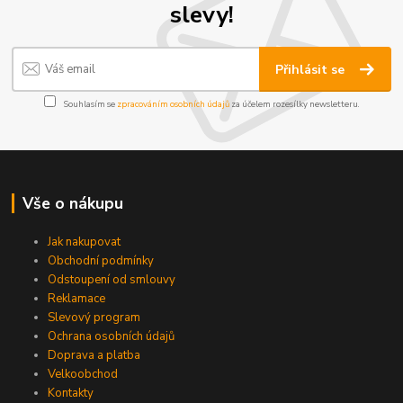
slevy!
Přihlásit se
Souhlasím se
zpracováním osobních údajů
za účelem rozesílky newsletteru.
Vše o nákupu
Jak nakupovat
Obchodní podmínky
Odstoupení od smlouvy
Reklamace
Slevový program
Ochrana osobních údajů
Doprava a platba
Velkoobchod
Kontakty