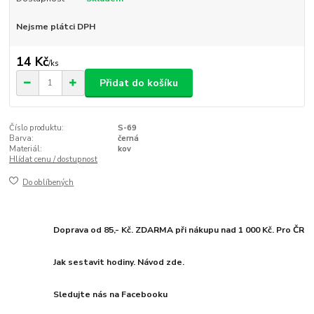
Nejsme plátci DPH
14 Kč
/
ks
Přidat do košíku
Číslo produktu:
S-69
Barva:
černá
Materiál:
kov
Hlídat cenu / dostupnost
Do oblíbených
Doprava od 85,- Kč. ZDARMA při nákupu nad 1 000 Kč. Pro ČR
Jak sestavit hodiny. Návod zde.
Sledujte nás na Facebooku