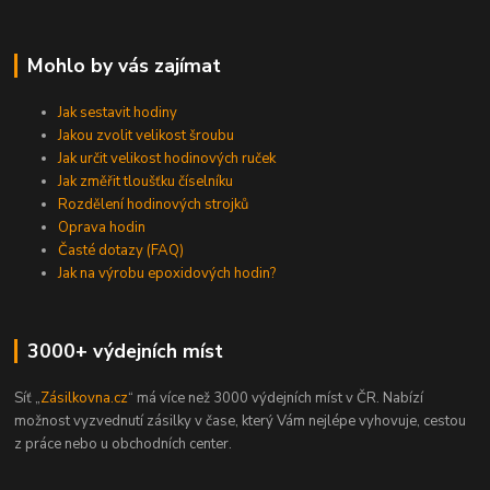
Mohlo by vás zajímat
Jak sestavit hodiny
Jakou zvolit velikost šroubu
Jak určit velikost hodinových ruček
Jak změřit tloušťku číselníku
Rozdělení hodinových strojků
Oprava hodin
Časté dotazy (FAQ)
Jak na výrobu epoxidových hodin?
3000+ výdejních míst
Síť „
Zásilkovna.cz
“ má více než 3000 výdejních míst v ČR. Nabízí
možnost vyzvednutí zásilky v čase, který Vám nejlépe vyhovuje, cestou
z práce nebo u obchodních center.