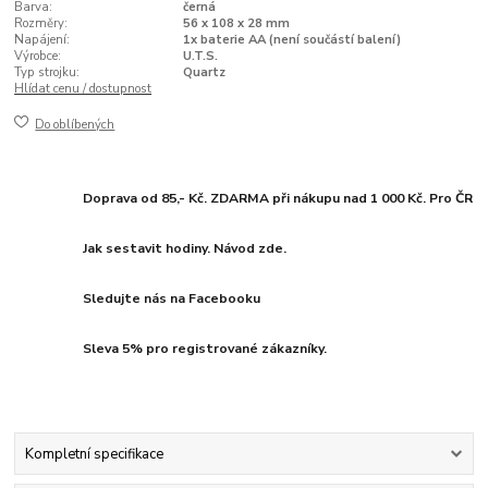
Barva:
černá
Rozměry:
56 x 108 x 28 mm
Napájení:
1x baterie AA (není součástí balení)
Výrobce:
U.T.S.
Typ strojku:
Quartz
Hlídat cenu / dostupnost
Do oblíbených
Doprava od 85,- Kč. ZDARMA při nákupu nad 1 000 Kč. Pro ČR
Jak sestavit hodiny. Návod zde.
Sledujte nás na Facebooku
Sleva 5% pro registrované zákazníky.
Kompletní specifikace