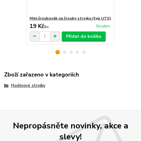
Mini šroubovák na šrouby strojku (typ UTS)
Kyvadlová t
19 Kč
55 Kč
Skladem
/
ks
/
ks
Přidat do košíku
Zboží zařazeno v kategoriích
Hodinové strojky
Nepropásněte novinky, akce a
slevy!