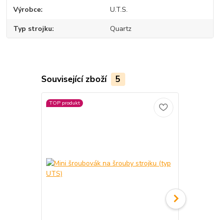
Výrobce
U.T.S.
Typ strojku
Quartz
Související zboží
5
TOP produkt
TOP produkt