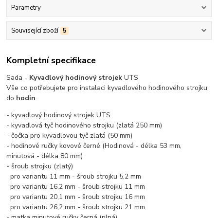
Parametry
Související zboží
5
Kompletní specifikace
Sada -
Kyvadlový hodinový strojek
UTS
Vše co potřebujete pro instalaci kyvadlového hodinového strojku
do
hodin
.
- kyvadlový hodinový strojek UTS
- kyvadlová tyč hodinového strojku (zlatá 250 mm)
- čočka pro kyvadlovou tyč zlatá (50 mm)
- hodinové ručky kovové černé (Hodinová - délka 53 mm,
minutová - délka 80 mm)
- šroub strojku (zlatý)
pro variantu 11 mm - šroub strojku 5,2 mm
pro variantu 16,2 mm - šroub strojku 11 mm
pro variantu 20,1 mm - šroub strojku 16 mm
pro variantu 26,2 mm - šroub strojku 21 mm
- matka minutové ručky černá (plná)