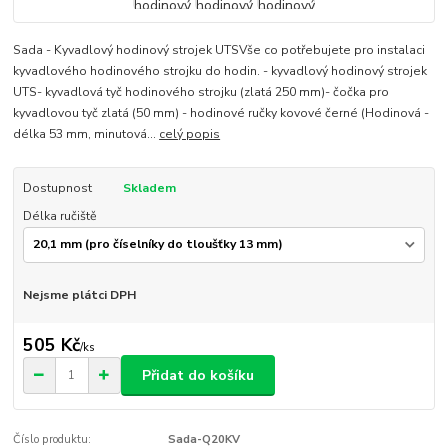
Sada - Kyvadlový hodinový strojek UTSVše co potřebujete pro instalaci
kyvadlového hodinového strojku do hodin. - kyvadlový hodinový strojek
UTS- kyvadlová tyč hodinového strojku (zlatá 250 mm)- čočka pro
kyvadlovou tyč zlatá (50 mm) - hodinové ručky kovové černé (Hodinová -
délka 53 mm, minutová...
celý popis
Dostupnost
Skladem
Délka ručiště
Nejsme plátci DPH
505 Kč
/
ks
Přidat do košíku
Číslo produktu:
Sada-Q20KV