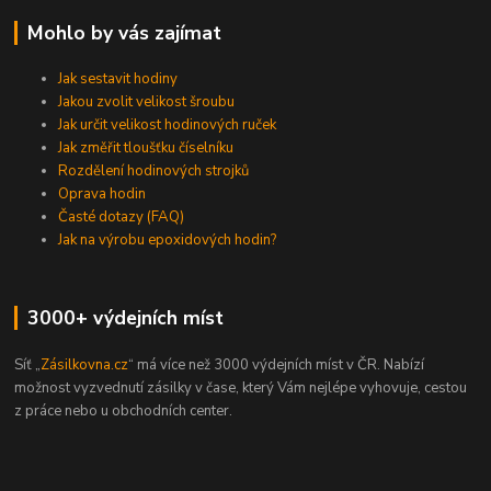
Mohlo by vás zajímat
Jak sestavit hodiny
Jakou zvolit velikost šroubu
Jak určit velikost hodinových ruček
Jak změřit tloušťku číselníku
Rozdělení hodinových strojků
Oprava hodin
Časté dotazy (FAQ)
Jak na výrobu epoxidových hodin?
3000+ výdejních míst
Síť „
Zásilkovna.cz
“ má více než 3000 výdejních míst v ČR. Nabízí
možnost vyzvednutí zásilky v čase, který Vám nejlépe vyhovuje, cestou
z práce nebo u obchodních center.