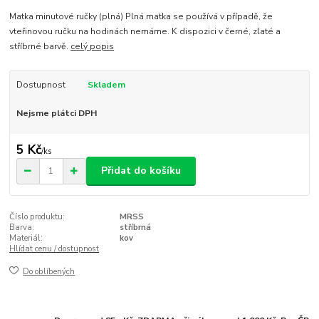
Matka minutové ručky (plná) Plná matka se používá v případě, že
vteřinovou ručku na hodinách nemáme. K dispozici v černé, zlaté a
stříbrné barvě.
celý popis
Dostupnost
Skladem
Nejsme plátci DPH
5 Kč
/
ks
Přidat do košíku
Číslo produktu:
MRSS
Barva:
stříbrná
Materiál:
kov
Hlídat cenu / dostupnost
Do oblíbených