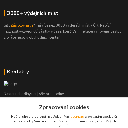
3000+ výdejních míst
Síť „
Zásilkovna.cz
“ má více než 3000 výdejních míst v ČR. Nabízí
možnost vyzvednutí zásilky v čase, který Vám nejlépe vyhovuje, cestou
z práce nebo u obchodních center.
Kontakty
Nastennehodiny.net | vše pro hodiny
Zpracování cookies
Potřebujete poradit? Napište nám. ;-)
Náš e-shop a partneři potřebují Váš
souhlas
s použitím souborů
info@nastennehodiny.net
cookies, aby Vám mohli zobrazovat informace týkající se Vašich
zájmů.