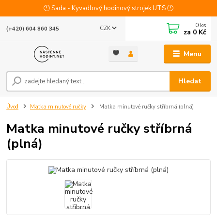
🕛 Sada - Kyvadlový hodinový strojek UTS 🕛
0
ks
CZK
(+420) 604 860 345
za
0 Kč
Menu
Hledat
Úvod
Matka minutové ručky
Matka minutové ručky stříbrná (plná)
Matka minutové ručky stříbrná
(plná)