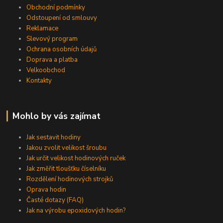
Obchodní podmínky
Odstoupení od smlouvy
Reklamace
Slevový program
Ochrana osobních údajů
Doprava a platba
Velkoobchod
Kontakty
Mohlo by vás zajímat
Jak sestavit hodiny
Jakou zvolit velikost šroubu
Jak určit velikost hodinových ruček
Jak změřit tloušťku číselníku
Rozdělení hodinových strojků
Oprava hodin
Časté dotazy (FAQ)
Jak na výrobu epoxidových hodin?