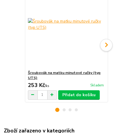
Šroubovák na matku minutové ručky (typ
Matka minut
UTS)
253 Kč
5 Kč
Skladem
/
ks
/
ks
Přidat do košíku
Zboží zařazeno v kategoriích