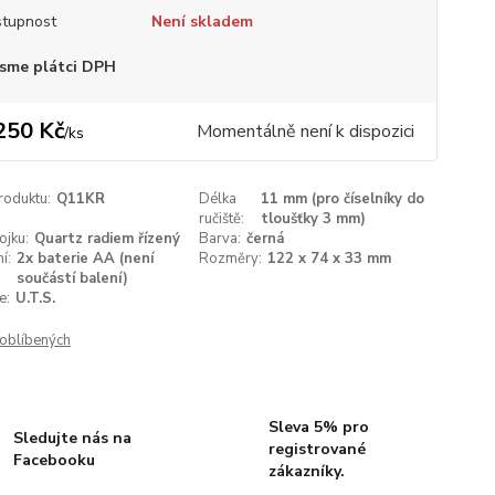
tupnost
Není skladem
sme plátci DPH
250 Kč
Momentálně není k dispozici
/
ks
roduktu:
Q11KR
Délka
11 mm (pro číselníky do
ručiště:
tloušťky 3 mm)
ojku:
Quartz radiem řízený
Barva:
černá
í:
2x baterie AA (není
Rozměry:
122 x 74 x 33 mm
součástí balení)
e:
U.T.S.
oblíbených
Sleva 5% pro
Sledujte nás na
registrované
Facebooku
zákazníky.