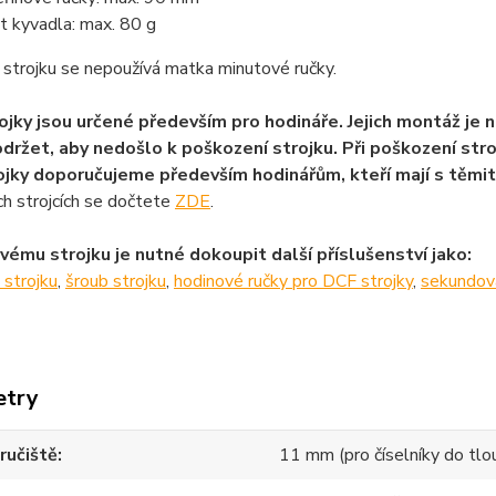
 kyvadla: max. 80 g
strojku se nepoužívá matka minutové ručky.
ojky jsou určené především pro hodináře. Jejich montáž je n
držet, aby nedošlo k poškození strojku. Při poškození str
ojky doporučujeme především hodinářům, kteří mají s těmi
h strojcích se dočtete
ZDE
.
vému strojku je nutné dokoupit další příslušenství jako:
 strojku
,
šroub strojku
,
hodinové ručky pro DCF strojky
,
sekundov
etry
ručiště
11 mm (pro číselníky do tl