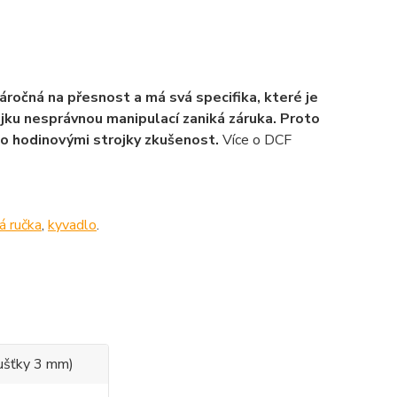
áročná na přesnost a má svá specifika, které je
ojku nesprávnou manipulací zaniká záruka. Proto
to hodinovými strojky zkušenost.
Více o DCF
á ručka
,
kyvadlo
.
oušťky 3 mm)