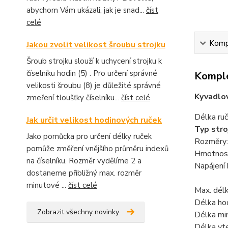
abychom Vám ukázali, jak je snad...
číst
celé
Kompl
Jakou zvolit velikost šroubu strojku
Šroub strojku slouží k uchycení strojku k
číselníku hodin (5) . Pro určení správné
Komple
velikosti šroubu (8) je důležité správné
Kyvadlo
zmeření tloušťky číselníku...
číst celé
Délka ruč
Jak určit velikost hodinových ruček
Typ stro
Jako pomůcka pro určení délky ruček
Rozměry:
pomůže změření vnějšího průměru indexů
Hmotnost
na číselníku. Rozměr vydělíme 2 a
Napájení 
dostaneme přibližný max. rozměr
minutové ...
číst celé
Max. délk
Délka ho
Zobrazit všechny novinky
Délka mi
Délka vt