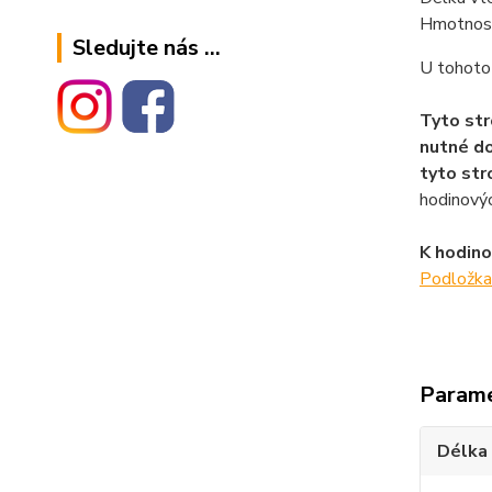
Hmotnost
Sledujte nás ...
U tohoto 
Tyto str
nutné do
tyto str
hodinovýc
K hodino
Podložka
Param
Délka 