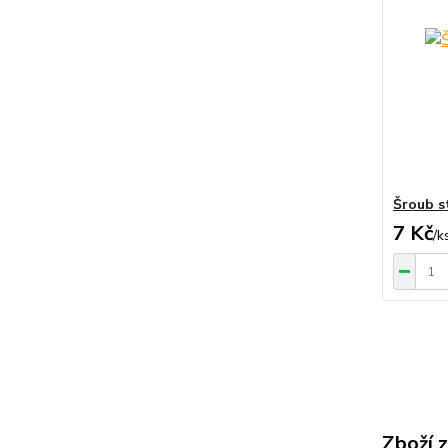
Šroub s
7 Kč
/
k
Zboží 