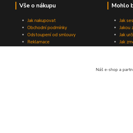
Vše o nákupu
Mohlo b
Jak nakupovat
Jak se
Obchodní podmínky
Jakou 
Odstoupení od smlouvy
Jak ur
Reklamace
Jak změ
Slevový program
Rozděl
Ochrana osobních údajů
Oprava
Doprava a platba
Časté 
Náš e-shop a partn
Velkoobchod
Jak na
Kontakty
Copyright © 2020 - 2026 NastenneHodiny.net - Všechna práv