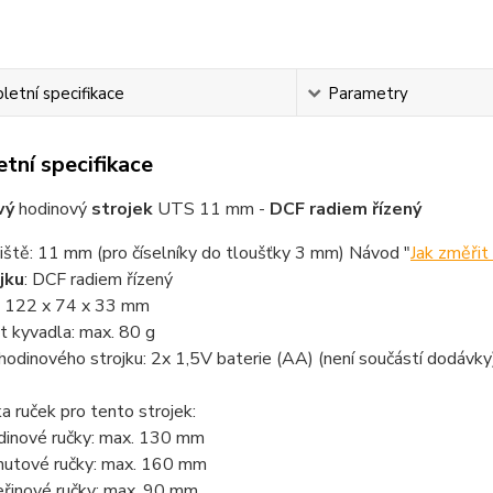
etní specifikace
Parametry
tní specifikace
vý
hodinový
strojek
UTS 11 mm -
DCF radiem řízený
iště: 11 mm (pro číselníky do tloušťky 3 mm) Návod "
Jak změřit 
jku
: DCF radiem řízený
 122 x 74 x 33 mm
 kyvadla: max. 80 g
hodinového strojku: 2x 1,5V baterie (AA) (není součástí dodávky
a ruček pro tento strojek:
dinové ručky: max. 130 mm
nutové ručky: max. 160 mm
eřinové ručky: max. 90 mm