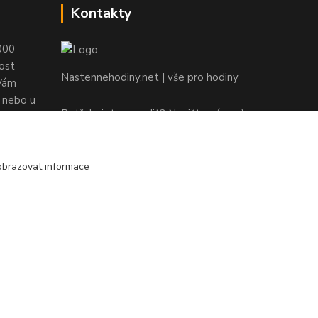
Kontakty
000
ost
Nastennehodiny.net | vše pro hodiny
 Vám
e nebo u
Potřebujete poradit? Napište nám. ;-)
info@nastennehodiny.net
obrazovat informace
Vytvořeno na
Eshop-rychle.cz