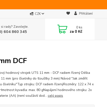
Přihlášení
CZK
 si rady? Zavolejte.
0
ks
za
0 Kč
0) 604 860 345
1 mm DCF
ový hodinový strojek UTS 11 mm - DCF radiem řízený Délka
ě: 11 mm (pro číselníky do tloušťky 3 mm) Návod "Jak změřit
ku číselníku"Typ strojku: DCF radiem řízenýRozměry: 122 x 74 x
motnost kyvadla: max. 80 gNapájení hodinového strojku: 2x
terie (AA) (není součástí dod...
celý popis