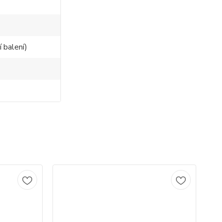
 balení)
TO