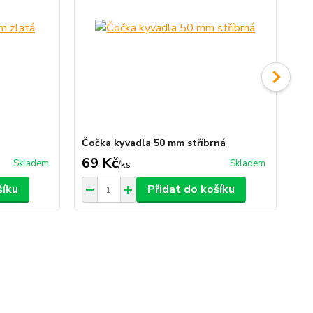
Čočka kyvadla 50 mm stříbrná
Po
69 Kč
4 
Skladem
Skladem
/
ks
šíku
Přidat do košíku