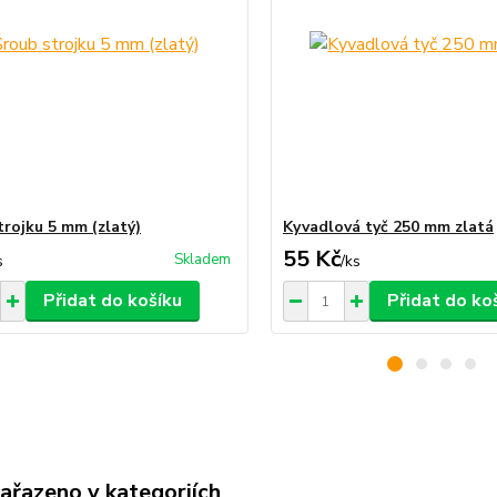
trojku 5 mm (zlatý)
Kyvadlová tyč 250 mm zlatá
55 Kč
Skladem
s
/
ks
Přidat do košíku
Přidat do ko
zařazeno v kategoriích