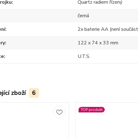
rojku
Quartz radiem řízený
černá
ení
2x baterie AA (není součástí
ry
122 x 74 x 33 mm
ce
U.T.S.
jící zboží
6
TOP produkt