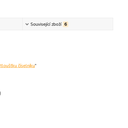
Související zboží
6
tloušťku číselníku
"
)