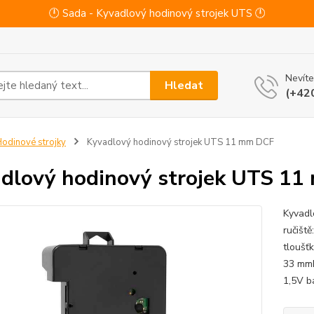
🕛 Sada - Kyvadlový hodinový strojek UTS 🕛
Nevíte
Hledat
(+42
odinové strojky
Kyvadlový hodinový strojek UTS 11 mm DCF
dlový hodinový strojek UTS 1
Kyvadl
ručišt
tloušť
33 mmH
1,5V ba