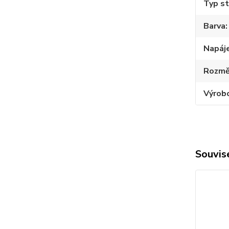
Typ st
Barva
Napáj
Rozmě
Výrob
Souvise