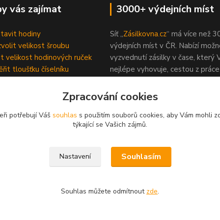
y vás zajímat
3000+ výdejních míst
stavit hodiny
Síť „
Zásilkovna.cz
“ má více než 3
zvolit velikost šroubu
výdejních míst v ČR. Nabízí možn
čit velikost hodinových ruček
vyzvednutí zásilky v čase, který
řit tloušťku číselníku
nejlépe vyhovuje, cestou z prác
ení hodinových strojků
obchodních center.
 hodin
Zpracování cookies
dotazy (FAQ)
eři potřebují Váš
souhlas
s použitím souborů cookies, aby Vám mohli z
 výrobu epoxidových hodin?
týkající se Vašich zájmů.
Souhlasím
Nastavení
Souhlas můžete odmítnout
zde
.
a vyhrazena