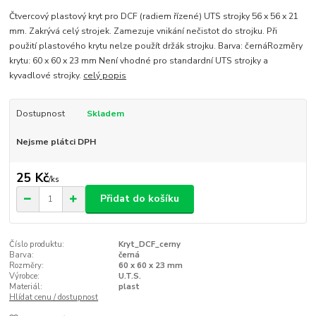
Čtvercový plastový kryt pro DCF (radiem řízené) UTS strojky 56 x 56 x 21
mm. Zakrývá celý strojek. Zamezuje vnikání nečistot do strojku. Při
použití plastového krytu nelze použít držák strojku. Barva: černáRozměry
krytu: 60 x 60 x 23 mm Není vhodné pro standardní UTS strojky a
kyvadlové strojky.
celý popis
Dostupnost
Skladem
Nejsme plátci DPH
25 Kč
/
ks
Přidat do košíku
Číslo produktu:
Kryt_DCF_cerny
Barva:
černá
Rozměry:
60 x 60 x 23 mm
Výrobce:
U.T.S.
Materiál:
plast
Hlídat cenu / dostupnost