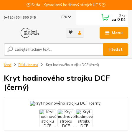
🕛 Sada - Kyvadlový hodinový strojek UTS 🕛
0
ks
CZK
(+420) 604 860 345
za
0 Kč
Menu
Hledat
Úvod
Příslušenství
Kryt hodinového strojku DCF (černý)
Kryt hodinového strojku DCF
(černý)