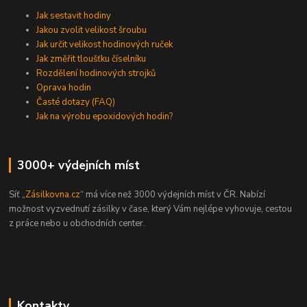
Jak sestavit hodiny
Jakou zvolit velikost šroubu
Jak určit velikost hodinových ruček
Jak změřit tloušťku číselníku
Rozdělení hodinových strojků
Oprava hodin
Časté dotazy (FAQ)
Jak na výrobu epoxidových hodin?
3000+ výdejních míst
Síť „
Zásilkovna.cz
“ má více než 3000 výdejních míst v ČR. Nabízí
možnost vyzvednutí zásilky v čase, který Vám nejlépe vyhovuje, cestou
z práce nebo u obchodních center.
Kontakty