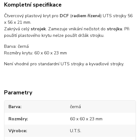
Kompletní specifikace
Čtvercový plastový kryt pro
DCF
(
radiem řízené
) UTS strojky 56
x 56 x 21 mm.
Zakrývá celý
strojek
. Zamezuje vnikání nečistot do
strojku
. Při
použití plastového krytu nelze použít držák strojku.
Barva: černá
Rozměry krytu: 60 x 60 x 23 mm
Není vhodné pro standardní UTS strojky a kyvadlové strojky.
Parametry
Barva
černá
Rozměry
60 x 60 x 23 mm
Výrobce
U.T.S.