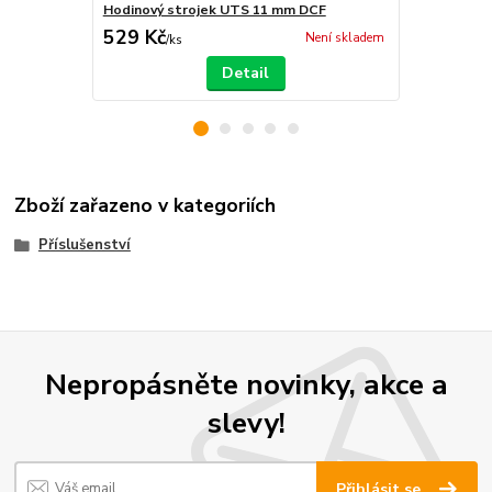
Hodinový strojek UTS 11 mm DCF
Hodinový s
529 Kč
529 Kč
Není skladem
/
ks
/
ks
Detail
Zboží zařazeno v kategoriích
Příslušenství
Nepropásněte novinky, akce a
slevy!
Přihlásit se