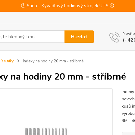
🕛 Sada - Kyvadlový hodinový strojek UTS 🕛
Nevíte
Hledat
(+42
íselníky
Indexy na hodiny 20 mm - stříbrné
xy na hodiny 20 mm - stříbrné
Indexy
povrch
kusů i
výrobu
3M - 4