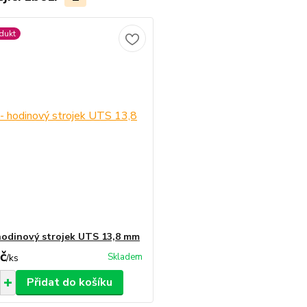
dukt
hodinový strojek UTS 13,8 mm
č
Skladem
/
ks
Přidat do košíku