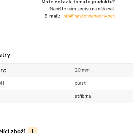
Máte dotaz k tomuto pruduktu?
Napište nám zprávu na náš mail
E-mail:
info@nastennehodiny.net
etry
ry
20 mm
ál
plast
stříbrná
jící zboží
1