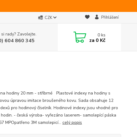
Přihlášení
CZK
 si rady? Zavolejte.
0
ks
za
0 Kč
0) 604 860 345
 na hodiny 20 mm - stříbrné Plastové indexy na hodiny s
ovou úpravou imitace broušeného kovu. Sada obsahuje 12
ndexů pro hodinový číselník. Hodinové indexy jsou vhodné pro
 hodin. - česká výroba- vyřezáno laserem- samolepící páska
67 MPOpatřeno 3M samolepicí...
celý popis