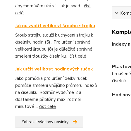
abychom Vám ukázali, jak je snad...
číst
celé
Kompl
Jakou zvolit velikost šroubu strojku
Komple
Šroub strojku slouží k uchycení strojku k
číselníku hodin (5) . Pro určení správné
Indexy n
velikosti šroubu (8) je důležité správné
zmeření tloušťky číselníku...
číst celé
Plastové
Jak určit velikost hodinových ruček
broušené
Jako pomůcka pro určení délky ruček
číselník.
pomůže změření vnějšího průměru indexů
na číselníku. Rozměr vydělíme 2 a
Hodinov
dostaneme přibližný max. rozměr
minutové ...
číst celé
Zobrazit všechny novinky