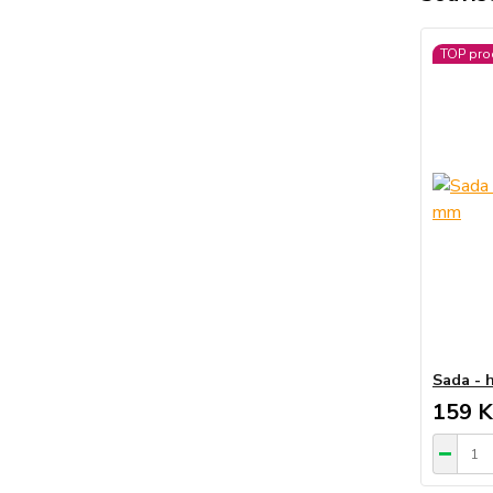
TOP pro
Sada - 
159 K