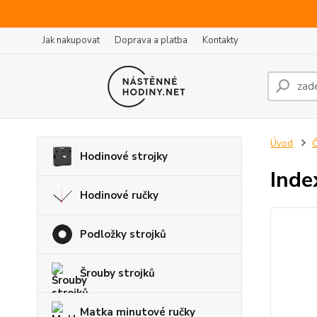
Jak nakupovat
Doprava a platba
Kontakty
Úvod
Č
Hodinové strojky
Inde
Hodinové ručky
Podložky strojků
Šrouby strojků
Matka minutové ručky