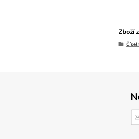
Zboží 
Čísel
N