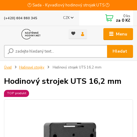
🕛 Sada - Kyvadlový hodinový strojek UTS 🕛
0
ks
CZK
(+420) 604 860 345
za
0 Kč
Menu
Hledat
Úvod
Hodinové strojky
Hodinový strojek UTS 16,2 mm
Hodinový strojek UTS 16,2 mm
TOP produkt