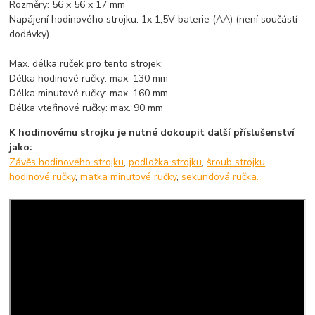
Rozměry: 56 x 56 x 17 mm
Napájení hodinového strojku: 1x 1,5V baterie (AA) (není součástí
dodávky)
Max. délka ruček pro tento strojek:
Délka hodinové ručky: max. 130 mm
Délka minutové ručky: max. 160 mm
Délka vteřinové ručky: max. 90 mm
K hodinovému strojku je nutné dokoupit další příslušenství
jako:
Závěs hodinového strojku
,
podložka strojku
,
šroub strojku
,
hodinové ručky
,
matka minutové ručky
,
sekundová ručka.