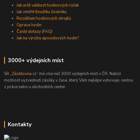
Jak určit velikost hodinových ruček
Jak změřit tloušťku číselníku
Rozdělení hodinových strojků
Oprava hodin
Časté dotazy (FAQ)
Jak na výrobu epoxidových hodin?
3000+ výdejních míst
Síť „
Zásilkovna.cz
“ má více než 3000 výdejních míst v ČR. Nabízí
možnost vyzvednutí zásilky v čase, který Vám nejlépe vyhovuje, cestou
z práce nebo u obchodních center.
Kontakty