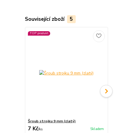
Související zboží
5
TOP produkt
TOP produkt
Šroub strojku 9 mm (zlatý)
Závěs hodin
7 Kč
5 Kč
Skladem
/
ks
/
ks