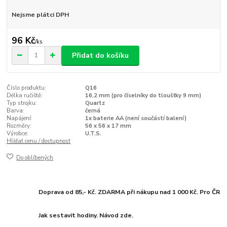
Nejsme plátci DPH
96 Kč
/
ks
Přidat do košíku
Číslo produktu:
Q16
Délka ručiště:
16,2 mm (pro číselníky do tloušťky 9 mm)
Typ strojku:
Quartz
Barva:
černá
Napájení:
1x baterie AA (není součástí balení)
Rozměry:
56 x 56 x 17 mm
Výrobce:
U.T.S.
Hlídat cenu / dostupnost
Do oblíbených
Doprava od 85,- Kč. ZDARMA při nákupu nad 1 000 Kč. Pro ČR
Jak sestavit hodiny. Návod zde.