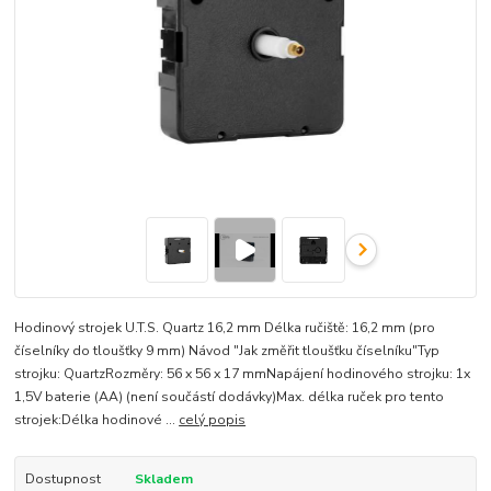
Hodinový strojek U.T.S. Quartz 16,2 mm Délka ručiště: 16,2 mm (pro
číselníky do tloušťky 9 mm) Návod "Jak změřit tloušťku číselníku"Typ
strojku: QuartzRozměry: 56 x 56 x 17 mmNapájení hodinového strojku: 1x
1,5V baterie (AA) (není součástí dodávky)Max. délka ruček pro tento
strojek:Délka hodinové ...
celý popis
Dostupnost
Skladem