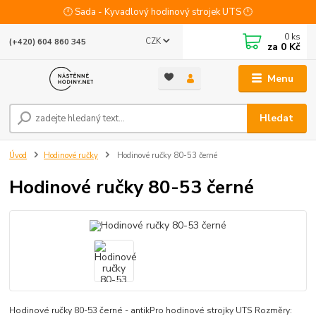
🕛 Sada - Kyvadlový hodinový strojek UTS 🕛
0
ks
CZK
(+420) 604 860 345
za
0 Kč
Menu
Hledat
Úvod
Hodinové ručky
Hodinové ručky 80-53 černé
Hodinové ručky 80-53 černé
Hodinové ručky 80-53 černé - antikPro hodinové strojky UTS Rozměry: