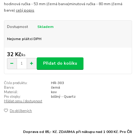
hodinová ručka - 53 mm (černá barva)minutová ručka - 80 mm (černá
barva)
celý popis
Dostupnost
Skladem
Nejsme plátci DPH
32 Kč
/
ks
Přidat do košíku
Číslo produktu:
HR-303
Barva:
černá
Materiál:
kov
Pro strojky:
běžný - Quartz
Hlídat cenu / dostupnost
Do oblíbených
Doprava od 85,- Kč. ZDARMA při nákupu nad 1 000 Kč. Pro ČR