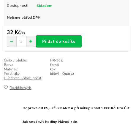
Dostupnost
Skladem
Nejsme plátci DPH
32 Kč
/
ks
Přidat do košíku
Číslo produktu:
HR-302
Barva:
černá
Materiál:
kov
Pro strojky:
běžný - Quartz
Hlídat cenu / dostupnost
Do oblíbených
Doprava od 85,- Kč. ZDARMA při nákupu nad 1 000 Kč. Pro ČR
Jak sestavit hodiny. Návod zde.