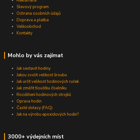
Reklamace
Slevový program
Ochrana osobních údajů
Doprava a platba
Velkoobchod
Kontakty
Mohlo by vás zajímat
Jak sestavit hodiny
Jakou zvolit velikost šroubu
Jak určit velikost hodinových ruček
Jak změřit tloušťku číselníku
Rozdělení hodinových strojků
Oprava hodin
Časté dotazy (FAQ)
Jak na výrobu epoxidových hodin?
3000+ výdejních míst