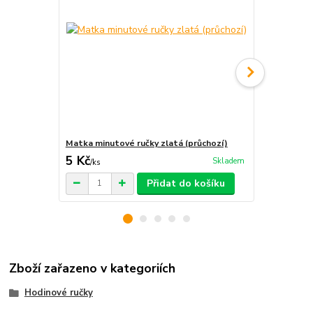
Matka minutové ručky zlatá (průchozí)
Matka minut
5 Kč
5 Kč
Skladem
/
ks
/
ks
Přidat do košíku
Zboží zařazeno v kategoriích
Hodinové ručky