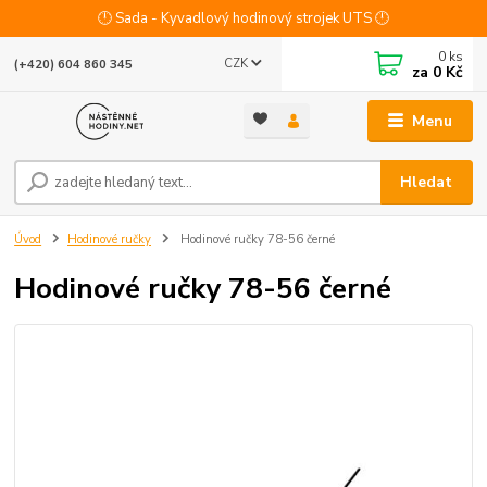
🕛 Sada - Kyvadlový hodinový strojek UTS 🕛
0
ks
CZK
(+420) 604 860 345
za
0 Kč
Menu
Hledat
Úvod
Hodinové ručky
Hodinové ručky 78-56 černé
Hodinové ručky 78-56 černé