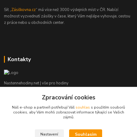
Síť „
Zásilkovna.cz
“ má více než 3000 výdejních míst v ČR. Nabízí
možnost vyzvednutí zásilky v čase, který Vám nejlépe vyhovuje, cestou
z práce nebo u obchodních center.
Kontakty
Nastennehodiny.net | vše pro hodiny
Zpracování cookies
Potřebujete poradit? Napište nám. ;-)
Náš e-shop a partneři potřebují Váš
souhlas
s použitím souborů
info@nastennehodiny.net
cookies, aby Vám mohli zobrazovat informace týkající se Vašich
zájmů.
Souhlasím
Nastavení