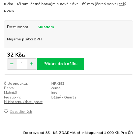
ručka - 48 mm (černá barva)minutová ručka - 69 mm (černá barva)
celý
popis
Dostupnost
Skladem
Nejsme plátci DPH
32 Kč
/
ks
Přidat do košíku
Číslo produktu:
HR-293
Barva:
černá
Materiál:
kov
Pro strojky:
běžný - Quartz
Hlídat cenu / dostupnost
Do oblíbených
Doprava od 85,- Kč. ZDARMA při nákupu nad 1 000 Kč. Pro ČR