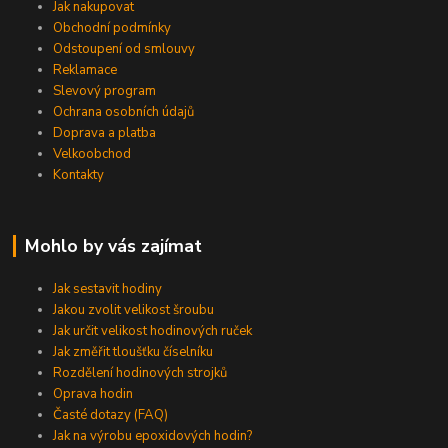
Jak nakupovat
Obchodní podmínky
Odstoupení od smlouvy
Reklamace
Slevový program
Ochrana osobních údajů
Doprava a platba
Velkoobchod
Kontakty
Mohlo by vás zajímat
Jak sestavit hodiny
Jakou zvolit velikost šroubu
Jak určit velikost hodinových ruček
Jak změřit tloušťku číselníku
Rozdělení hodinových strojků
Oprava hodin
Časté dotazy (FAQ)
Jak na výrobu epoxidových hodin?