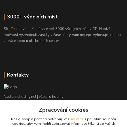
3000+ výdejních míst
Síť „
Zásilkovna.cz
“ má více než 3000 výdejních míst v ČR. Nabízí
možnost vyzvednutí zásilky v čase, který Vám nejlépe vyhovuje, cestou
z práce nebo u obchodních center.
Kontakty
Nastennehodiny.net | vše pro hodiny
Zpracování cookies
Potřebujete poradit? Napište nám. ;-)
Náš e-shop a partneři potřebují Váš
souhlas
s použitím souborů
info@nastennehodiny.net
cookies, aby Vám mohli zobrazovat informace týkající se Vašich