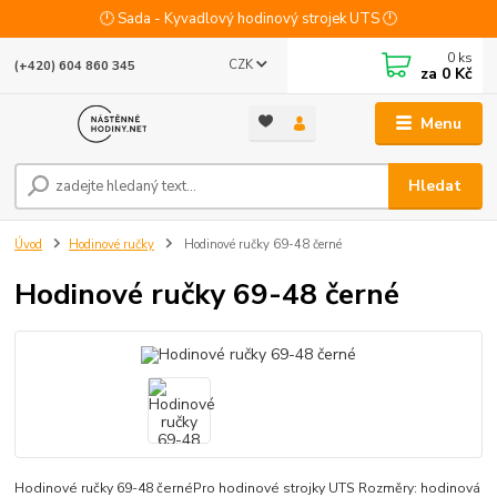
🕛 Sada - Kyvadlový hodinový strojek UTS 🕛
0
ks
CZK
(+420) 604 860 345
za
0 Kč
Menu
Hledat
Úvod
Hodinové ručky
Hodinové ručky 69-48 černé
Hodinové ručky 69-48 černé
Hodinové ručky 69-48 černéPro hodinové strojky UTS Rozměry: hodinová