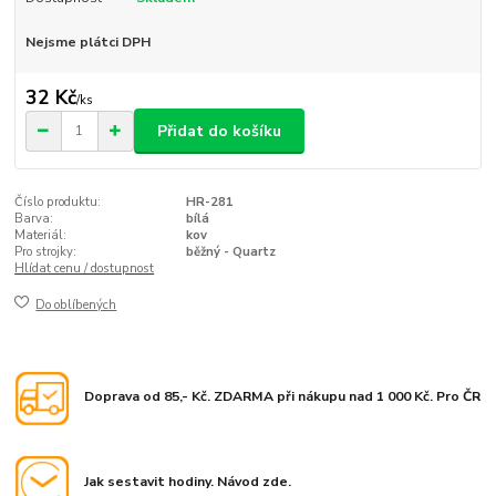
Nejsme plátci DPH
32 Kč
/
ks
Přidat do košíku
Číslo produktu:
HR-281
Barva:
bílá
Materiál:
kov
Pro strojky:
běžný - Quartz
Hlídat cenu / dostupnost
Do oblíbených
Doprava od 85,- Kč. ZDARMA při nákupu nad 1 000 Kč. Pro ČR
Jak sestavit hodiny. Návod zde.