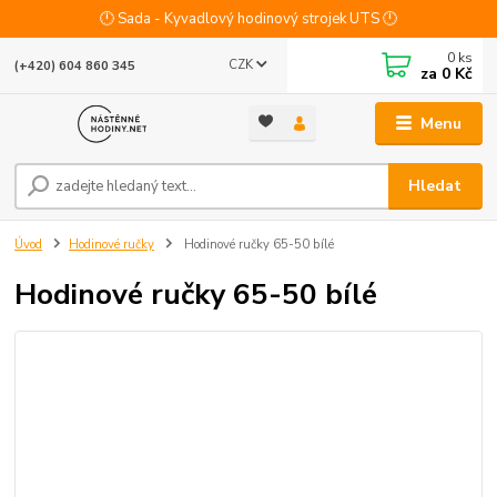
🕛 Sada - Kyvadlový hodinový strojek UTS 🕛
0
ks
CZK
(+420) 604 860 345
za
0 Kč
Menu
Hledat
Úvod
Hodinové ručky
Hodinové ručky 65-50 bílé
Hodinové ručky 65-50 bílé