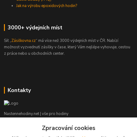
Jak na výrobu epoxidových hodin?
3000+ výdejních míst
Síť „
Zásilkovna.cz
“ má více než 3000 výdejních míst v ČR. Nabízí
možnost vyzvednutí zásilky v čase, který Vám nejlépe vyhovuje, cestou
z práce nebo u obchodních center.
Kontakty
Nastennehodiny.net | vše pro hodiny
Zpracování cookies
Potřebujete poradit? Napište nám. ;-)