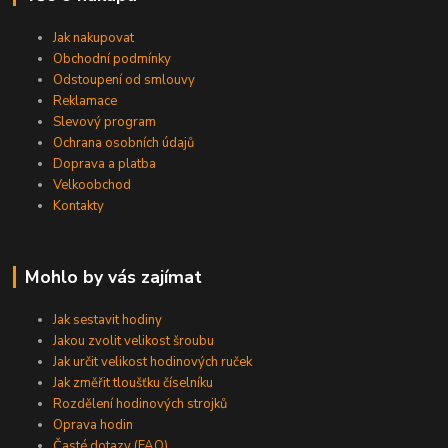
Jak nakupovat
Obchodní podmínky
Odstoupení od smlouvy
Reklamace
Slevový program
Ochrana osobních údajů
Doprava a platba
Velkoobchod
Kontakty
Mohlo by vás zajímat
Jak sestavit hodiny
Jakou zvolit velikost šroubu
Jak určit velikost hodinových ruček
Jak změřit tloušťku číselníku
Rozdělení hodinových strojků
Oprava hodin
Časté dotazy (FAQ)