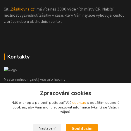
Síť „
Zásilkovna.cz
“ má více než 3000 výdejních míst v ČR. Nabízí
možnost vyzvednutí zásilky v čase, který Vám nejlépe vyhovuje, cestou
z práce nebo u obchodních center.
Kontakty
Nastennehodiny.net | vše pro hodiny
Zpracování cookies
Potřebujete poradit? Napište nám. ;-)
Náš e-shop a partneři potřebují Váš
souhlas
s použitím souborů
info@nastennehodiny.net
cookies, aby Vám mohli zobrazovat informace týkající se Vašich
zájmů.
Souhlasím
Nastavení