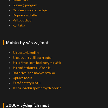
Reklamace
Slevový program
Ochrana osobních údajů
Doprava a platba
Velkoobchod
Kontakty
Mohlo by vás zajímat
Jak sestavit hodiny
Jakou zvolit velikost šroubu
Jak určit velikost hodinových ruček
Jak změřit tloušťku číselníku
Rozdělení hodinových strojků
Oprava hodin
Časté dotazy (FAQ)
Jak na výrobu epoxidových hodin?
3000+ výdejních míst