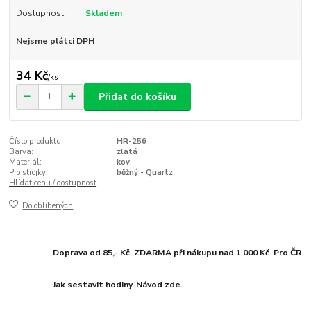
Dostupnost
Skladem
Nejsme plátci DPH
34 Kč
/
ks
Přidat do košíku
Číslo produktu:
HR-256
Barva:
zlatá
Materiál:
kov
Pro strojky:
běžný - Quartz
Hlídat cenu / dostupnost
Do oblíbených
Doprava od 85,- Kč. ZDARMA při nákupu nad 1 000 Kč. Pro ČR
Jak sestavit hodiny. Návod zde.