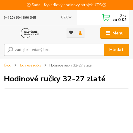
🕛 Sada - Kyvadlový hodinový strojek UTS 🕛
0
ks
CZK
(+420) 604 860 345
za
0 Kč
Menu
Hledat
Úvod
Hodinové ručky
Hodinové ručky 32-27 zlaté
Hodinové ručky 32-27 zlaté