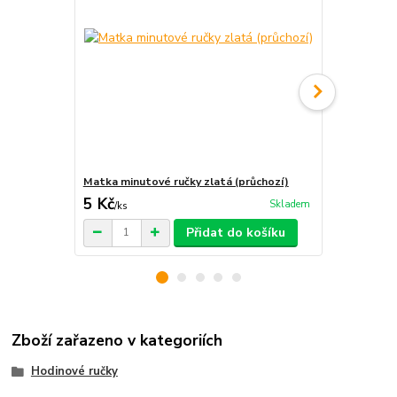
Matka minutové ručky zlatá (průchozí)
Matka minut
5 Kč
5 Kč
Skladem
/
ks
/
ks
Přidat do košíku
Zboží zařazeno v kategoriích
Hodinové ručky