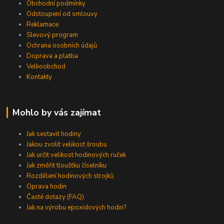
Obchodní podmínky
Odstoupení od smlouvy
Reklamace
Slevový program
Ochrana osobních údajů
Doprava a platba
Velkoobchod
Kontakty
Mohlo by vás zajímat
Jak sestavit hodiny
Jakou zvolit velikost šroubu
Jak určit velikost hodinových ruček
Jak změřit tloušťku číselníku
Rozdělení hodinových strojků
Oprava hodin
Časté dotazy (FAQ)
Jak na výrobu epoxidových hodin?