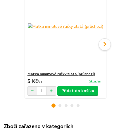
Matka minutové ručky zlatá (průchozí)
Matka minut
5 Kč
5 Kč
Skladem
/
ks
/
ks
Přidat do košíku
Zboží zařazeno v kategoriích