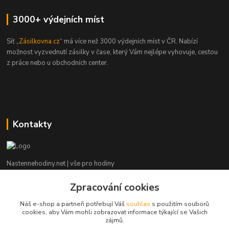
3000+ výdejních míst
Síť „
Zásilkovna.cz
“ má více než 3000 výdejních míst v ČR. Nabízí
možnost vyzvednutí zásilky v čase, který Vám nejlépe vyhovuje, cestou
z práce nebo u obchodních center.
Kontakty
Nastennehodiny.net | vše pro hodiny
Zpracování cookies
Potřebujete poradit? Napište nám. ;-)
Náš e-shop a partneři potřebují Váš
souhlas
s použitím souborů
info@nastennehodiny.net
cookies, aby Vám mohli zobrazovat informace týkající se Vašich
zájmů.