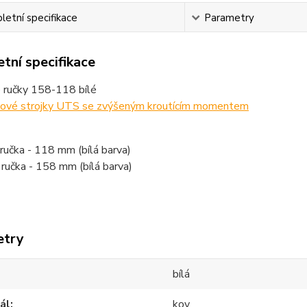
etní specifikace
Parametry
tní specifikace
 ručky 158-118 bílé
nové strojky UTS se zvýšeným kroutícím momentem
ručka - 118 mm (bílá barva)
ručka - 158 mm (bílá barva)
etry
bílá
ál
kov