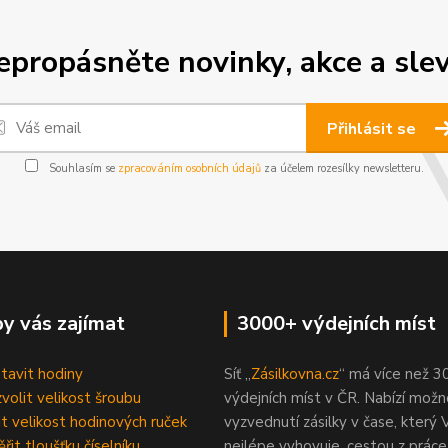
epropásněte novinky, akce a slev
Přihlásit se
Souhlasím se
zpracováním osobních údajů
za účelem rozesílky newsletteru.
y vás zajímat
3000+ výdejních míst
stavit hodiny
Síť „
Zásilkovna.cz
“ má více než 3
zvolit velikost šroubu
výdejních míst v ČR. Nabízí možn
čit velikost hodinových ruček
vyzvednutí zásilky v čase, který
řit tloušťku číselníku
nejlépe vyhovuje, cestou z prác