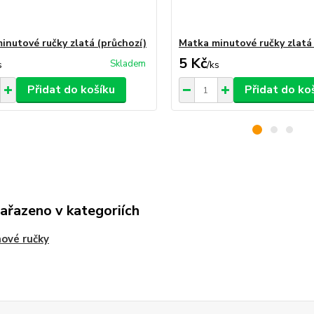
inutové ručky zlatá (průchozí)
Matka minutové ručky zlatá 
5 Kč
Skladem
s
/
ks
Přidat do košíku
Přidat do ko
zařazeno v kategoriích
ové ručky