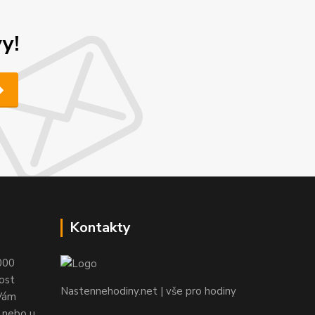
y!
Kontakty
000
ost
Nastennehodiny.net | vše pro hodiny
 Vám
e nebo u