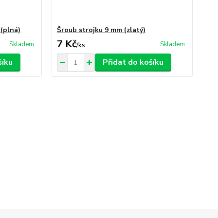
(plná)
Šroub strojku 9 mm (zlatý)
Ho
7 Kč
96
Skladem
Skladem
/
ks
šíku
Přidat do košíku