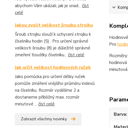
abychom Vám ukázali, jak je snad...
číst
Kompl
celé
Jakou zvolit velikost šroubu strojku
Komple
Šroub strojku slouží k uchycení strojku k
Hodinové
číselníku hodin (5) . Pro určení správné
Pro
hodi
velikosti šroubu (8) je důležité správné
zmeření tloušťky číselníku...
číst celé
Rozměry:
hodinová 
Jak určit velikost hodinových ruček
minutová 
Jako pomůcka pro určení délky ruček
pomůže změření vnějšího průměru indexů
na číselníku. Rozměr vydělíme 2 a
dostaneme přibližný max. rozměr
Param
minutové ...
číst celé
Barva
Zobrazit všechny novinky
Materi