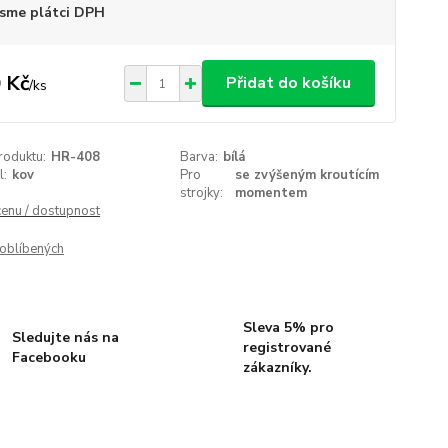
sme plátci DPH
 Kč
Přidat do košíku
/
ks
roduktu:
HR-408
Barva:
bílá
l:
kov
Pro
se zvýšeným kroutícím
strojky:
momentem
cenu / dostupnost
oblíbených
Sleva 5% pro
Sledujte nás na
registrované
Facebooku
zákazníky.