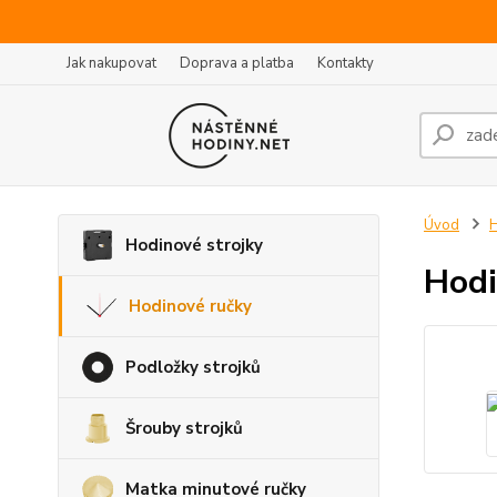
Jak nakupovat
Doprava a platba
Kontakty
Úvod
H
Hodinové strojky
Hodi
Hodinové ručky
Podložky strojků
Šrouby strojků
Matka minutové ručky