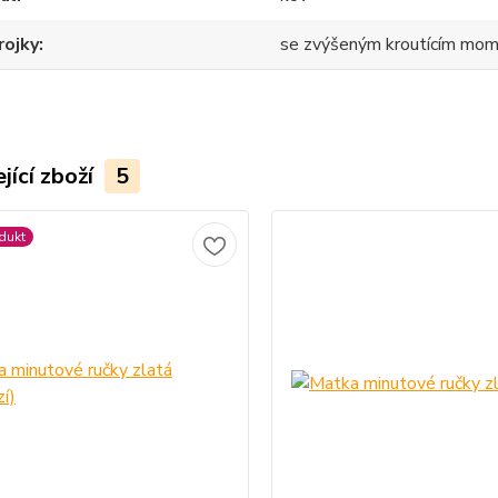
rojky
se zvýšeným kroutícím mo
jící zboží
5
dukt