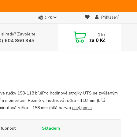
Přihlášení
CZK
 si rady? Zavolejte.
0
ks
za
0 Kč
0) 604 860 345
vé ručky 158-118 bíléPro hodinové strojky UTS se zvýšeným
cím momentem Rozměry: hodinová ručka - 118 mm (bílá
minutová ručka - 158 mm (bílá barva)
celý popis
tupnost
Skladem