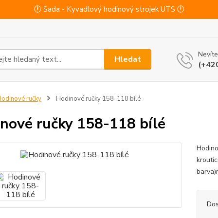
🕛 Sada - Kyvadlový hodinový strojek UTS 🕛
Nevíte
Hledat
(+42
odinové ručky
Hodinové ručky 158-118 bílé
nové ručky 158-118 bílé
Hodino
kroutí
barva)
Dos