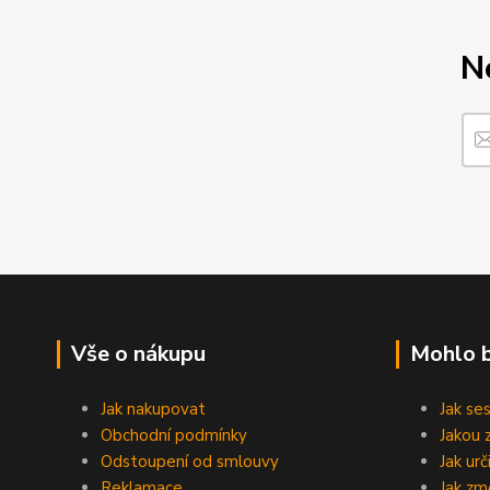
N
Vše o nákupu
Mohlo b
Jak nakupovat
Jak se
Obchodní podmínky
Jakou 
Odstoupení od smlouvy
Jak ur
Reklamace
Jak změ