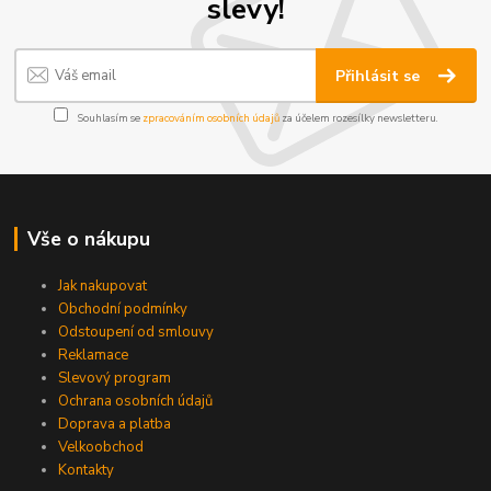
slevy!
Přihlásit se
Souhlasím se
zpracováním osobních údajů
za účelem rozesílky newsletteru.
Vše o nákupu
Jak nakupovat
Obchodní podmínky
Odstoupení od smlouvy
Reklamace
Slevový program
Ochrana osobních údajů
Doprava a platba
Velkoobchod
Kontakty