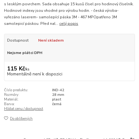
s lesklým povrchem. Sada obsahuje 15 kusů čísel pro hodinový číselník.
Hodinové indexy jsou vhodné pro výrobu hodin. - česká výroba-
vyřezáno laserem- samolepící páska 3M - 467 MPOpatřeno 3M
samolepicí páskou. Před nal...
celý popis
Dostupnost
Není skladem
Nejsme plátci DPH
115 Kč
/
ks
Momentálně není k dispozici
Číslo produktu:
IND-42
Rozměry:
28 mm
Materiál:
plast
Barva:
černá
Hlídat cenu / dostupnost
Do oblíbených