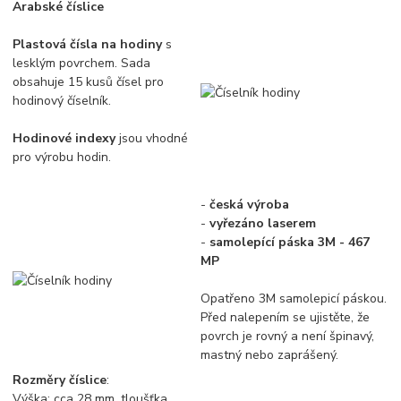
Arabské číslice
Plastová čísla na hodiny
s
lesklým povrchem. Sada
obsahuje 15 kusů čísel pro
hodinový číselník.
Hodinové indexy
jsou vhodné
pro výrobu hodin.
-
česká výroba
-
vyřezáno laserem
-
samolepící páska 3M - 467
MP
Opatřeno 3M samolepicí páskou.
Před nalepením se ujistěte, že
povrch je rovný a není špinavý,
mastný nebo zaprášený.
Rozměry číslice
:
Výška: cca 28 mm, tloušťka