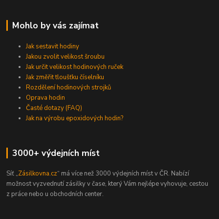
Mohlo by vás zajímat
Jak sestavit hodiny
Jakou zvolit velikost šroubu
Jak určit velikost hodinových ruček
Jak změřit tloušťku číselníku
Rozdělení hodinových strojků
Oprava hodin
Časté dotazy (FAQ)
Jak na výrobu epoxidových hodin?
3000+ výdejních míst
Síť „
Zásilkovna.cz
“ má více než 3000 výdejních míst v ČR. Nabízí
možnost vyzvednutí zásilky v čase, který Vám nejlépe vyhovuje, cestou
z práce nebo u obchodních center.