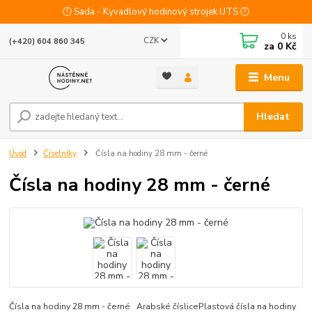
🕛 Sada - Kyvadlový hodinový strojek UTS 🕛
0
ks
CZK
(+420) 604 860 345
za
0 Kč
Menu
Hledat
Úvod
Číselníky
Čísla na hodiny 28 mm - černé
Čísla na hodiny 28 mm - černé
Čísla na hodiny 28 mm - černé Arabské číslicePlastová čísla na hodiny